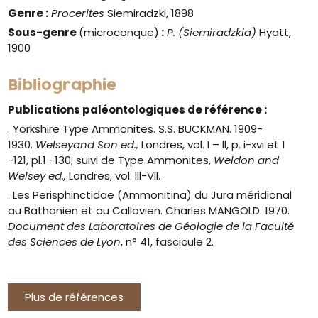
Genre
:
Procerites
Siemiradzki, 1898
Sous-genre
(microconque)
:
P. (Siemiradzkia)
Hyatt,
1900
Bibliographie
Publications paléontologiques de référence :
. Yorkshire Type Ammonites. S.S. BUCKMAN. 1909-
1930.
Welseyand Son ed.,
Londres, vol. I – ll, p. i-xvi et 1
-121, pl.1 -130; suivi de Type Ammonites,
Weldon and
Welsey ed.,
Londres, vol. lll-VII.
. Les Perisphinctidae (Ammonitina) du Jura méridional
au Bathonien et au Callovien. Charles MANGOLD. 1970.
Document des Laboratoires de Géologie de la Faculté
des Sciences de Lyon
, n° 41, fascicule 2.
Plus de références