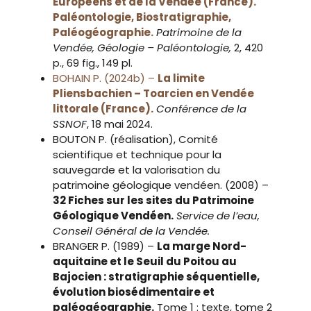
Européens et de la Vendée (France).
Paléontologie, Biostratigraphie,
Paléogéographie.
Patrimoine de la
Vendée, Géologie – Paléontologie
,
2, 420
p., 69 fig., 149 pl.
BOHAIN P. (2024b) –
La limite
Pliensbachien – Toarcien en Vendée
littorale (France).
Conférence de la
SSNOF
, 18 mai 2024.
BOUTON P. (réalisation), Comité
scientifique et technique pour la
sauvegarde et la valorisation du
patrimoine géologique vendéen. (2008) –
32 Fiches sur les sites du Patrimoine
Géologique Vendéen.
Service de l’eau,
Conseil Général de la Vendée.
BRANGER P. (1989) –
La marge Nord-
aquitaine et le Seuil du Poitou au
Bajocien : stratigraphie séquentielle,
évolution biosédimentaire et
paléogéographie.
Tome 1 : texte, tome 2