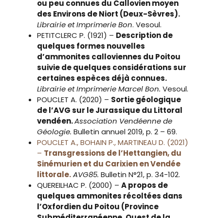
ou peu connues du Callovien moyen
des Environs de Niort (Deux-Sèvres).
Librairie et Imprimerie Bon
. Vesoul.
PETITCLERC P. (1921) –
Description de
quelques formes nouvelles
d’ammonites calloviennes du Poitou
suivie de quelques considérations sur
certaines espèces déjà connues.
Librairie et Imprimerie Marcel Bon.
Vesoul.
POUCLET A. (2020) –
Sortie géologique
de l’AVG sur le Jurassique du Littoral
vendéen.
Association Vendéenne de
Géologie.
Bulletin annuel 2019, p. 2 – 69.
POUCLET A., BOHAIN P., MARTINEAU D. (2021)
–
Transgressions de l’Hettangien, du
Sinémurien et du Carixien en Vendée
littorale.
AVG85.
Bulletin N°21, p. 34-102.
QUEREILHAC P. (2000) –
A propos de
quelques ammonites récoltées dans
l’Oxfordien du Poitou (Province
Subméditerranéenne, Ouest de la