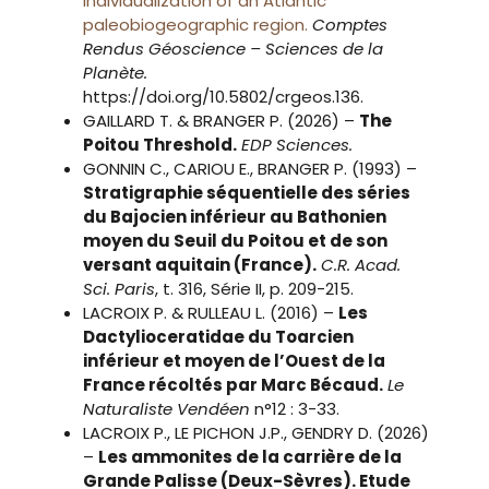
individualization of an Atlantic
paleobiogeographic region.
Comptes
Rendus Géoscience – Sciences de la
Planète.
https://doi.org/10.5802/crgeos.136.
GAILLARD T. & BRANGER P. (2026) –
The
Poitou Threshold.
EDP Sciences.
GONNIN C., CARIOU E., BRANGER P. (1993) –
Stratigraphie séquentielle des séries
du Bajocien inférieur au Bathonien
moyen du Seuil du Poitou et de son
versant aquitain (France).
C.R. Acad.
Sci. Paris
, t. 316, Série II, p. 209-215.
LACROIX P. & RULLEAU L. (2016) –
Les
Dactylioceratidae du Toarcien
inférieur et moyen de l’Ouest de la
France récoltés par Marc Bécaud.
Le
Naturaliste Vendéen
n°12 : 3-33.
LACROIX P., LE PICHON J.P., GENDRY D. (2026)
–
Les ammonites de la carrière de la
Grande Palisse (Deux-Sèvres). Etude