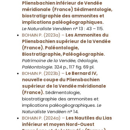
Pliensbachien inférieur de Vendée
méridionale (France) Sédimentologie,
biostratigraphie des ammonites et
implications paléogéographiques.
Le Naturaliste Vendéen
n° 13 : 43 – 115.
BOHAIN P. (2023a) –
Les Ammonites du
Pliensbachien supérieur de la Vendée
(France). Paléontologie,
Biostratigraphie, Paléogéographie.
Patrimoine de la Vendée, Géologie,
Paléontologie.
324 p., 117 fig. 69 pl.
BOHAIN P. (2023b) –
Le Bernard IV,
nouvelle coupe du Pliensbachien
supérieur de la Vendée méridionale
(France).
Sédimentologie,
biostratigraphie des ammonites et
implications paléogéographiques.
Le
Naturaliste Vendéen
n° 14
.
BOHAIN P. (2024a) –
Les Nautiles du Lias
inférieur et moyen Nord-Ouest