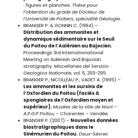
: figures et planches.
Thèse pour
l’obtention du grade de Docteur de
l’Université de Poitiers, spécialité Géologie.
BRANGER P. & GONNIN C. (1994) –
Distribution des ammonites et
dynamique sédimentaire sur le Seuil
du Poitou de l’Aalénien au Bajocien.
Proceedings 3rd Internationational
Meeting on Aalenian and Bajocian
stratigraphy.
Miscellanea del Servizio
Geologico Nationale
, vol. 5, 293-295.
BRANGER P., NICOLLEAU P., VADET A. (1995) –
Les ammonites et les oursins de
l’Oxfordien du Poitou (faciès à
spongiaires de l’Oxfordien moyen et
supérieur).
Musées de la ville de Niort –
A.P.G.P Poitou – Charentes – Vendée.
BRANGER P. (2007) –
Nouvelles données
biostratigraphiques dans le
Sinémurien du Poitou.
Deux-Sèvres