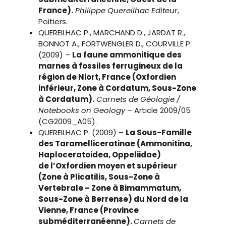
France).
Philippe Quereilhac Editeur
,
Poitiers.
QUEREILHAC P., MARCHAND D., JARDAT R.,
BONNOT A., FORTWENGLER D., COURVILLE P.
(2009) –
La faune ammonitique des
marnes
à fossiles ferrugineux de la
région de Niort, France
(Oxfordien
inférieur, Zone à Cordatum, Sous-Zone
à Cordatum).
Carnets de Géologie /
Notebooks on Geology
– Article 2009/05
(CG2009_A05).
QUEREILHAC P. (2009) –
La Sous-Famille
des Taramelliceratinae
(Ammonitina,
Haploceratoidea, Oppeliidae)
de l’Oxfordien moyen et supérieur
(Zone à Plicatilis, Sous-Zone à
Vertebrale –
Zone à Bimammatum,
Sous-Zone à Berrense)
du Nord de la
Vienne, France (Province
subméditerranéenne).
Carnets de