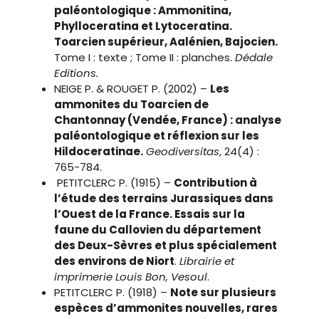
paléontologique : Ammonitina,
Phylloceratina et Lytoceratina.
Toarcien supérieur, Aalénien, Bajocien.
Tome I : texte ; Tome II : planches.
Dédale
Editions.
NEIGE P. & ROUGET P. (2002) –
Les
ammonites du Toarcien de
Chantonnay (Vendée, France) : analyse
paléontologique et réflexion sur les
Hildoceratinae.
Geodiversitas
, 24(4) :
765-784.
PETITCLERC P. (1915) –
Contribution à
l’étude des terrains Jurassiques dans
l’Ouest de la France. Essais sur la
faune du Callovien du département
des Deux-Sèvres et plus spécialement
des environs de Niort
.
Librairie et
imprimerie Louis Bon, Vesoul
.
PETITCLERC P. (1918) –
Note sur plusieurs
espèces d’ammonites nouvelles, rares