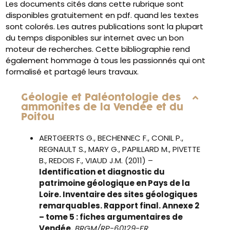
Les documents cités dans cette rubrique sont
disponibles gratuitement en pdf. quand les textes
sont colorés. Les autres publications sont la plupart
du temps disponibles sur internet avec un bon
moteur de recherches. Cette bibliographie rend
également hommage à tous les passionnés qui ont
formalisé et partagé leurs travaux.
Géologie et Paléontologie des
ammonites de la Vendée et du
Poitou
AERTGEERTS G., BECHENNEC F., CONIL P.,
REGNAULT S., MARY G., PAPILLARD M., PIVETTE
B., REDOIS F., VIAUD J.M. (2011) –
Identification et diagnostic du
patrimoine géologique en Pays de la
Loire. Inventaire des sites géologiques
remarquables. Rapport final. Annexe 2
– tome 5 : fiches argumentaires de
Vendée.
BRGM/RP-60129-FR.