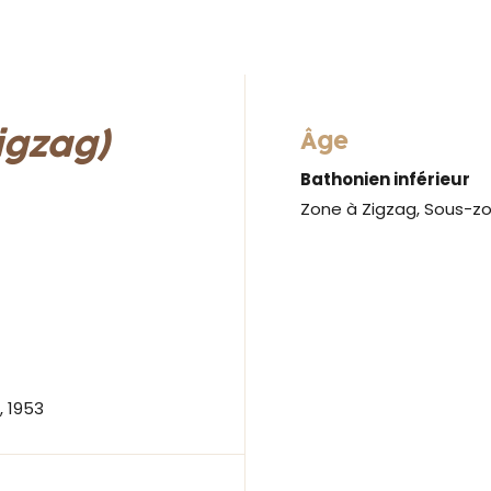
igzag)
Âge
Bathonien inférieur
Zone à Zigzag, Sous-z
l, 1953