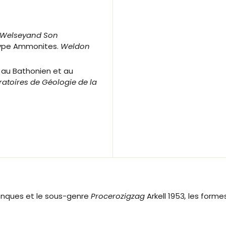
Welseyand Son
ype Ammonites.
Weldon
 au Bathonien et au
toires de Géologie de la
onques et le sous-genre
Procerozigzag
Arkell 1953
,
les forme