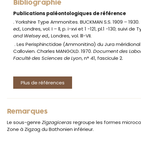
Bibliographie
Publications paléontologiques de référence
. Yorkshire Type Ammonites.
BUCKMAN S.S. 1909 – 1930.
ed.,
Londres, vol. I – ll, p. i-xvi et 1 -121, pl.1 -130; suivi de
T
and Welsey ed.,
Londres, vol. lll-VII.
.
Les Perisphinctidae (Ammonitina) du Jura méridional
Callovien. Charles MANGOLD. 1970.
Document des Labora
Faculté des Sciences de Lyon
, n° 41, fascicule 2.
Plus de références
Remarques
Le sous-genre
Zigzagiceras
regroupe les formes microc
Zone à Zigzag du Bathonien inférieur.