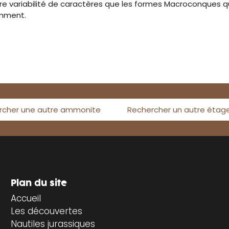
variabilité de caractères que les formes Macroconques qu
amment.
rcher une autre ammonite
Rechercher un autre étag
Plan du site
Accueil
Les découvertes
Nautiles jurassiques