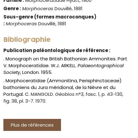
Famille :
Morphoceratidae Hyatt, 1900
Genre :
Morphoceras
Douvillé, 1881
Sous-genre (formes macroconques)
:
Morphoceras
Douvillé, 1881
Bibliographie
Publication paléontologique de référence :
. Monograph on the British Bathonian Ammonites. Part
V. Morphoceratidae. W.J. ARKELL.
Palaeontographical
Society
, London. 1955.
. Morphoceratidae (Ammonitina, Perisphinctaceae)
bathoniens du Jura méridional, de la Nièvre et du
Portugal. C
. MANGOLD.
Géobios
n°3, fasc. 1, p. 43-130,
fig. 38, pl. 3-7. 1970.
Plus de références