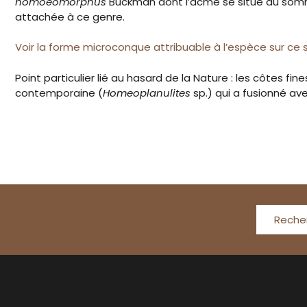
homoeomorphus
Buckman dont l’acmé se situe au somme
attachée à ce genre.
Voir la forme microconque attribuable à l’espèce sur ce s
Point particulier lié au hasard de la Nature : les côtes fi
contemporaine (
Homeoplanulites
sp.) qui a fusionné avec
Reche