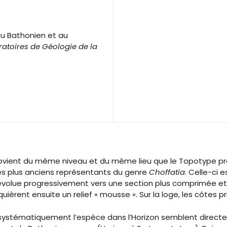
au Bathonien et au
toires de Géologie de la
provient du même niveau et du même lieu que le Topotype pré
es plus anciens représentants du genre
Choffatia
. Celle-ci 
 évolue progressivement vers une section plus comprimée et 
èrent ensuite un relief « mousse ». Sur la loge, les côtes p
ystématiquement l’espèce dans l’Horizon semblent directe