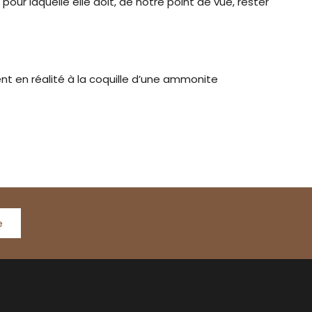
r laquelle elle doit, de notre point de vue, rester
nent en réalité à la coquille d’une ammonite
e