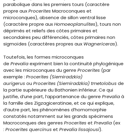
parabolique dans les premiers tours (caractère
propre aux
Procerites
Macroconques et
microconques), absence de sillon ventral lisse
(caractère propre aux
Homoeoplanulites
), tours non
déprimés et reliefs des côtes primaires et
secondaires peu différenciés, côtes primaires non
sigmoïdes (caractères propres aux
Wagnericeras
).
Toutefois, les formes microconques
de
Prevalia
expriment bien la continuité phylogénique
avec les microconques du genre
Procerites
(par
exemple :
Procerites (Siemiradzkia)
aurigerus
ou
Procerites (Siemiradzkia) tmetolobus
de
la partie supérieure du Bathonien inférieur. Ce qui
justifie, d’une part, l’appartenance du genre
Prevalia
à
la famille des Zigzagiceratinae, et ce qui explique,
d’autre part, les phénomènes d’homomorphie
constatés notamment sur les grands spécimens
Macroconques des genres
Procerites
et
Prevalia
(ex
:
Procerites quercinus
et
Prevalia lissajousi
).