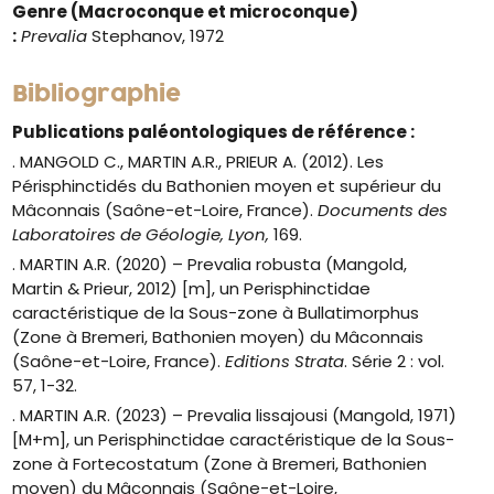
Genre
(Macroconque et microconque)
:
Prevalia
Stephanov, 1972
Bibliographie
Publications paléontologiques de référence :
. MANGOLD C., MARTIN A.R., PRIEUR A. (2012). Les
Périsphinctidés du Bathonien moyen et supérieur du
Mâconnais (Saône-et-Loire, France).
Documents des
Laboratoires de Géologie, Lyon,
169.
. MARTIN A.R. (2020) – Prevalia robusta (Mangold,
Martin & Prieur, 2012) [m], un Perisphinctidae
caractéristique de la Sous-zone à Bullatimorphus
(Zone à Bremeri, Bathonien moyen) du Mâconnais
(Saône-et-Loire, France).
Editions Strata
. Série 2 : vol.
57, 1-32.
. MARTIN A.R. (2023) – Prevalia lissajousi (Mangold, 1971)
[M+m], un Perisphinctidae caractéristique de la Sous-
zone à Fortecostatum (Zone à Bremeri, Bathonien
moyen) du Mâconnais (Saône-et-Loire,