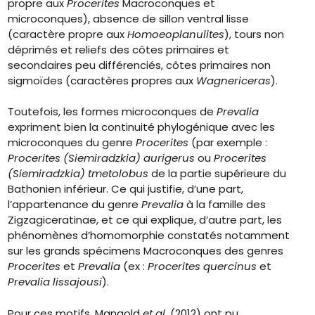
propre aux
Procerites
Macroconques et
microconques), absence de sillon ventral lisse
(caractère propre aux
Homoeoplanulites
), tours non
déprimés et reliefs des côtes primaires et
secondaires peu différenciés, côtes primaires non
sigmoïdes (caractères propres aux
Wagnericeras
).
Toutefois, les formes microconques de
Prevalia
expriment bien la continuité phylogénique avec les
microconques du genre
Procerites
(par exemple :
Procerites (Siemiradzkia) aurigerus
ou
Procerites
(Siemiradzkia) tmetolobus
de la partie supérieure du
Bathonien inférieur. Ce qui justifie, d’une part,
l’appartenance du genre
Prevalia
à la famille des
Zigzagiceratinae, et ce qui explique, d’autre part, les
phénomènes d’homomorphie constatés notamment
sur les grands spécimens Macroconques des genres
Procerites
et
Prevalia
(ex :
Procerites quercinus
et
Prevalia lissajousi
).
Pour ces motifs, Mangold
et al.
(2012) ont pu