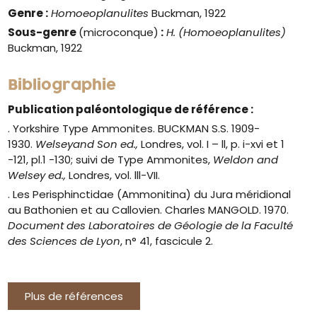
Genre
:
Homoeoplanulites
Buckman, 1922
Sous-genre
(microconque)
:
H. (Homoeoplanulites)
Buckman, 1922
Bibliographie
Publication paléontologique de référence :
. Yorkshire Type Ammonites. BUCKMAN S.S. 1909-
1930.
Welseyand Son ed.,
Londres, vol. I – ll, p. i-xvi et 1
-121, pl.1 -130; suivi de Type Ammonites,
Weldon and
Welsey ed.,
Londres, vol. lll-VII.
. Les Perisphinctidae (Ammonitina) du Jura méridional
au Bathonien et au Callovien. Charles MANGOLD. 1970.
Document des Laboratoires de Géologie de la Faculté
des Sciences de Lyon
, n° 41, fascicule 2.
Plus de références