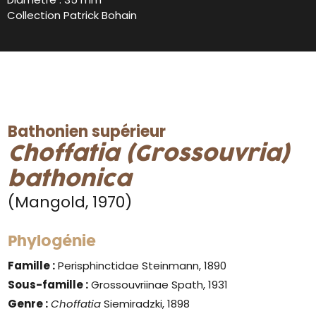
Collection Patrick Bohain
Bathonien supérieur
Choffatia (Grossouvria)
bathonica
(Mangold, 1970)
Phylogénie
Famille :
Perisphinctidae Steinmann, 1890
Sous-famille :
Grossouvriinae Spath, 1931
Genre
:
Choffatia
Siemiradzki, 1898