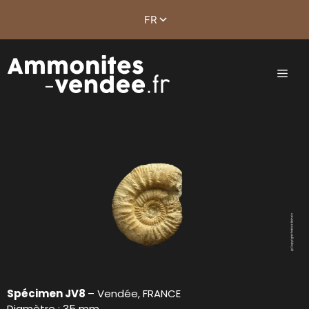
Spécimen JV8
– Vendée, FRANCE
Diamètre : 35 mm