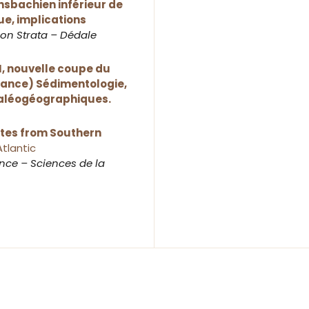
nsbachien inférieur de
e, implications
ion Strata – Dédale
II, nouvelle coupe du
rance) Sédimentologie,
paléogéographiques.
tes from Southern
Atlantic
ce – Sciences de la