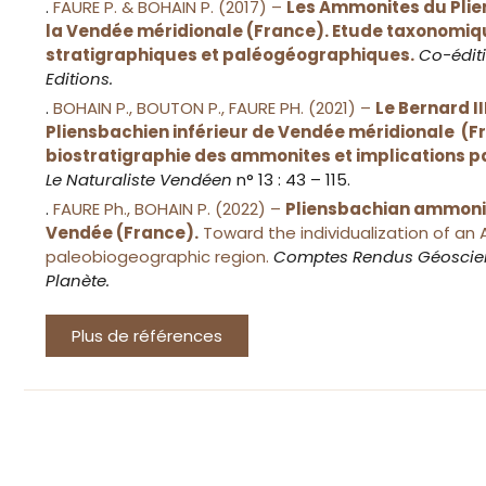
.
FAURE P. & BOHAIN P. (2017) –
Les Ammonites du Plie
la Vendée méridionale (France). Etude taxonomiqu
stratigraphiques et paléogéographiques.
Co-édit
Editions.
.
BOHAIN P., BOUTON P., FAURE PH. (2021) –
Le Bernard I
Pliensbachien inférieur de Vendée méridionale (F
biostratigraphie des ammonites et implications 
Le Naturaliste Vendéen
n° 13 : 43 – 115.
.
FAURE Ph., BOHAIN P. (2022) –
Pliensbachian ammoni
Vendée (France).
Toward the individualization of an 
paleobiogeographic region.
Comptes Rendus Géoscien
Planète.
Plus de références