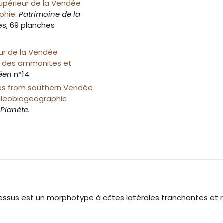
upérieur de la Vendée
phie.
Patrimoine de la
res, 69 planches
eur de la Vendée
ie des ammonites et
déen
n°14.
es from southern Vendée
paleobiogeographic
Planète.
essus est un morphotype à côtes latérales tranchantes et