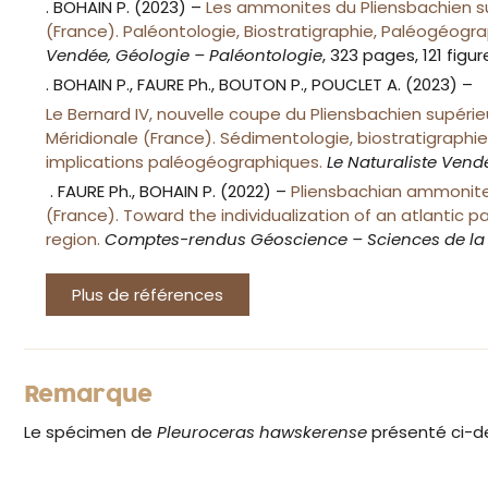
. BOHAIN P. (2023) –
Les ammonites du Pliensbachien s
(France). Paléontologie, Biostratigraphie, Paléogéogra
Vendée, Géologie – Paléontologie
, 323 pages, 121 figu
. BOHAIN P., FAURE Ph., BOUTON P., POUCLET A. (2023) –
Le Bernard IV, nouvelle coupe du Pliensbachien supéri
Méridionale (France). Sédimentologie, biostratigraph
implications paléogéographiques.
Le Naturaliste Ven
. FAURE Ph., BOHAIN P. (2022) –
Pliensbachian ammonit
(France). Toward the individualization of an atlantic 
region.
Comptes-rendus Géoscience – Sciences de la 
Plus de références
Remarque
Le spécimen de
Pleuroceras hawskerense
présenté ci-d