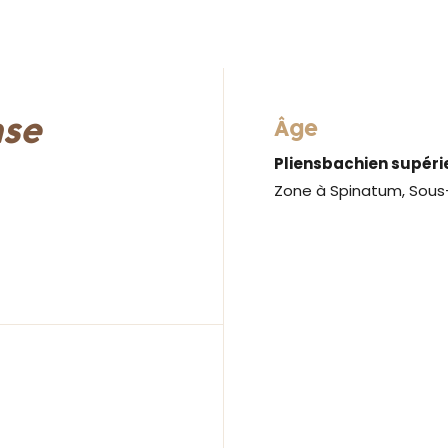
nse
Âge
Pliensbachien supéri
Zone à Spinatum, Sou