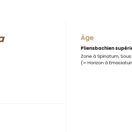
a
Âge
Pliensbachien supéri
Zone à Spinatum, Sous
(= Horizon à Emaciatu