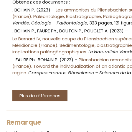
Obtenez ces documents :
. BOHAIN P. (2023) –
Les ammonites du Pliensbachien s
(France). Paléontologie, Biostratigraphie, Paléogéogra
Vendée, Géologie – Paléontologie
, 323 pages, 121 figu
. BOHAIN P., FAURE Ph., BOUTON P., POUCLET A. (2023) –
Le Bernard IV, nouvelle coupe du Pliensbachien supéri
Méridionale (France). Sédimentologie, biostratigraph
implications paléogéographiques.
Le Naturaliste Ven
. FAURE Ph., BOHAIN P. (2022) –
Pliensbachian ammonit
(France). Toward the individualization of an atlantic 
region.
Comptes-rendus Géoscience – Sciences de la 
Plus de références
Remarque