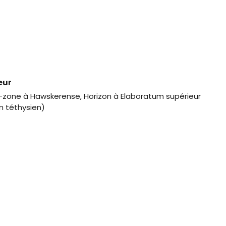
eur
-zone à Hawskerense, Horizon à Elaboratum supérieur
m téthysien)