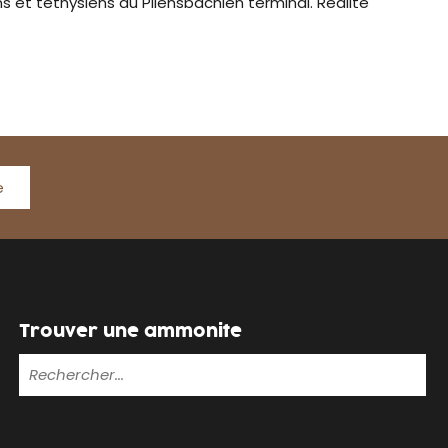
et téthysiens du Pliensbachien terminal. Réalité
e
Trouver une ammonite