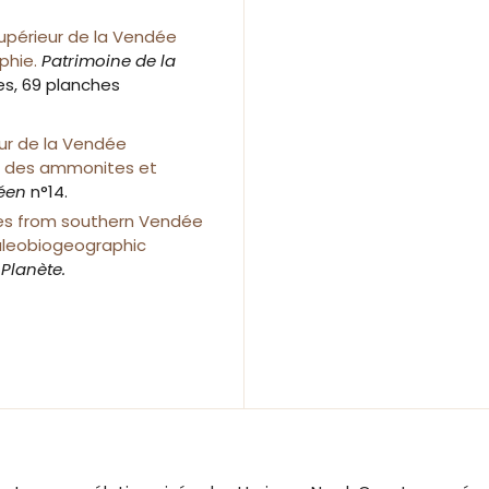
upérieur de la Vendée
phie.
Patrimoine de la
res, 69 planches
eur de la Vendée
ie des ammonites et
déen
n°14.
es from southern Vendée
paleobiogeographic
Planète.