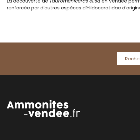
La découverte de
Tauromeniceras elisa
en Vendée permet
renforcée par d’autres espèces d’Hildoceratidae d’ori
Reche