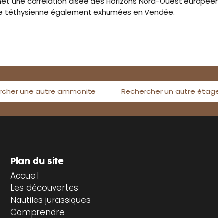
 une corrélation aisée des Horizons Nord-Ouest européens 
gine téthysienne également exhumées en Vendée.
rcher une autre ammonite
Rechercher un autre étag
Plan du site
Accueil
Les découvertes
Nautiles jurassiques
Comprendre