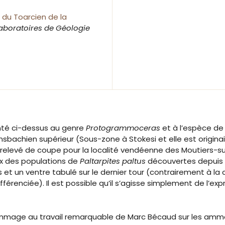
 du Toarcien de la
boratoires de Géologie
té ci-dessus au genre
Protogrammoceras
et à l’espèce de 
sbachien supérieur (Sous-zone à Stokesi et elle est origina
e relevé de coupe pour la localité vendéenne des Moutiers-su
x des populations de
Paltarpites paltus
découvertes depuis à
 et un ventre tabulé sur le dernier tour (contrairement à l
érenciée). Il est possible qu’il s’agisse simplement de l’e
ommage au travail remarquable de Marc Bécaud sur les amm