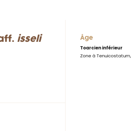
aff.
isseli
Âge
Toarcien inférieur
Zone à Tenuicostatum, 