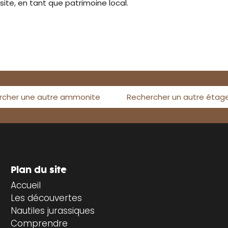
site, en tant que patrimoine local.
rcher une autre ammonite
Rechercher un autre étag
Plan du site
Accueil
Les découvertes
Nautiles jurassiques
Comprendre