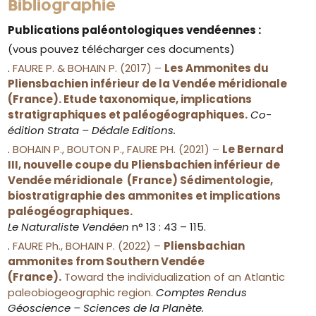
Bibliographie
Publications paléontologiques vendéennes :
(vous pouvez télécharger ces documents)
.
FAURE P. & BOHAIN P. (2017) –
Les Ammonites du
Pliensbachien inférieur de la Vendée méridionale
(France). Etude taxonomique, implications
stratigraphiques et paléogéographiques.
Co-
édition Strata – Dédale Editions.
.
BOHAIN P., BOUTON P., FAURE PH. (2021) –
Le Bernard
III, nouvelle coupe du Pliensbachien inférieur de
Vendée méridionale (France) Sédimentologie,
biostratigraphie des ammonites et implications
paléogéographiques.
Le Naturaliste Vendéen
n° 13 : 43 – 115.
.
FAURE Ph., BOHAIN P. (2022) –
Pliensbachian
ammonites from Southern Vendée
(France).
Toward the individualization of an Atlantic
paleobiogeographic region.
Comptes Rendus
Géoscience – Sciences de la Planète.