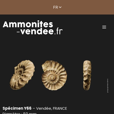
Spécimen Y66
– Vendée, FRANCE
Diamètre : 50 mm