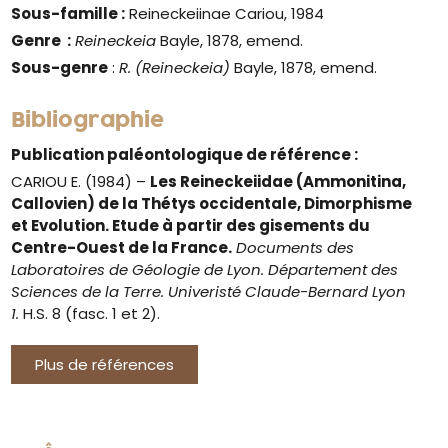
Sous-famille :
Reineckeiinae Cariou, 1984
Genre
:
Reineckeia
Bayle, 1878, emend.
Sous-genre
:
R. (Reineckeia
)
Bayle, 1878, emend.
Bibliographie
Publication paléontologique de référence :
CARIOU E. (1984) –
Les Reineckeiidae (Ammonitina,
Callovien) de la Thétys occidentale, Dimorphisme
et Evolution. Etude à partir des gisements du
Centre-Ouest de la France.
Documents des
Laboratoires de Géologie de Lyon. Département des
Sciences de la Terre. Univeristé Claude-Bernard Lyon
1.
H.S. 8 (fasc. 1 et 2).
Plus de références