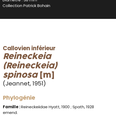
Collection Patrick Bohain
Callovien inférieur
Reineckeia
(Reineckeia)
spinosa
[m]
(Jeannet, 1951)
Phylogénie
Famille :
Reineckeiidae Hyatt, 1900 ; Spath, 1928
emend.