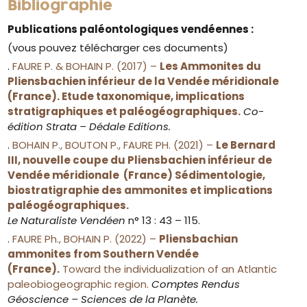
Bibliographie
Publications paléontologiques vendéennes :
(vous pouvez télécharger ces documents)
.
FAURE P. & BOHAIN P. (2017) –
Les Ammonites du
Pliensbachien inférieur de la Vendée méridionale
(France). Etude taxonomique, implications
stratigraphiques et paléogéographiques.
Co-
édition Strata – Dédale Editions.
.
BOHAIN P., BOUTON P., FAURE PH. (2021) –
Le Bernard
III, nouvelle coupe du Pliensbachien inférieur de
Vendée méridionale (France) Sédimentologie,
biostratigraphie des ammonites et implications
paléogéographiques.
Le Naturaliste Vendéen
n° 13 : 43 – 115.
.
FAURE Ph., BOHAIN P. (2022) –
Pliensbachian
ammonites from Southern Vendée
(France).
Toward the individualization of an Atlantic
paleobiogeographic region.
Comptes Rendus
Géoscience – Sciences de la Planète.