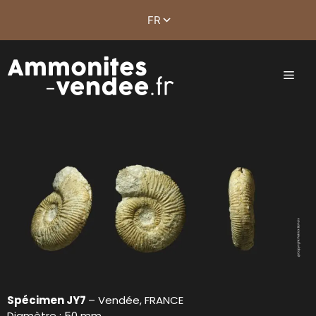
Spécimen JY7
– Vendée, FRANCE
Diamètre : 50 mm