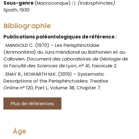
Sous-genre
(Macroconque)
:
I. (Indosphinctes)
Spath, 1930
Bibliographie
Publications paléontologiques de référence :
. MANGOLD C. (1970) – Les Perisphinctidae
(Ammonitina) du Jura méridional au Bathonien et au
Callovien.
Document des Laboratoires de Géologie de
la Faculté des Sciences de Lyon
, n° 41, fascicule 2.
.
ENAY R., HOWARTH M.K. (2019) –
Systematic
Descriptions of the Perisphinctoidea.
Treatise
Online
n° 120, Part L, Volume 3B, Chapter 7.
Plus de références
Âge