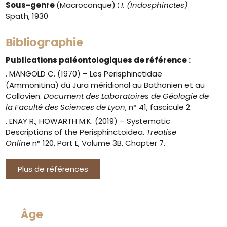
Sous-genre
(Macroconque)
:
I. (Indosphinctes)
Spath, 1930
Bibliographie
Publications paléontologiques de référence :
. MANGOLD C. (1970) – Les Perisphinctidae
(Ammonitina) du Jura méridional au Bathonien et au
Callovien.
Document des Laboratoires de Géologie de
la Faculté des Sciences de Lyon
, n° 41, fascicule 2.
.
ENAY R., HOWARTH M.K. (2019) –
Systematic
Descriptions of the Perisphinctoidea.
Treatise
Online
n° 120, Part L, Volume 3B, Chapter 7.
Plus de références
Âge