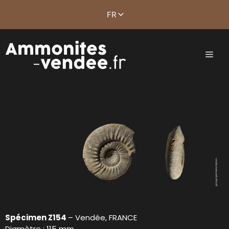
Spécimen Z154
– Vendée, FRANCE
Diamètre : 115 mm