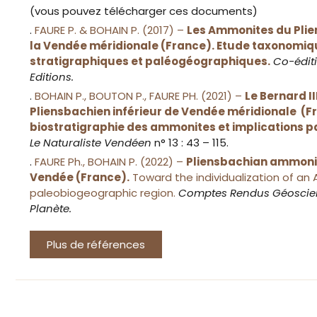
(vous pouvez télécharger ces documents)
.
FAURE P. & BOHAIN P. (2017) –
Les Ammonites du Plie
la Vendée méridionale (France). Etude taxonomiqu
stratigraphiques et paléogéographiques.
Co-édit
Editions.
.
BOHAIN P., BOUTON P., FAURE PH. (2021) –
Le Bernard I
Pliensbachien inférieur de Vendée méridionale (F
biostratigraphie des ammonites et implications 
Le Naturaliste Vendéen
n° 13 : 43 – 115.
.
FAURE Ph., BOHAIN P. (2022) –
Pliensbachian ammoni
Vendée (France).
Toward the individualization of an 
paleobiogeographic region.
Comptes Rendus Géoscien
Planète.
Plus de références