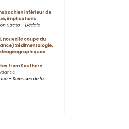
nsbachien inférieur de
e, implications
ion Strata – Dédale
II, nouvelle coupe du
rance) Sédimentologie,
paléogéographiques.
tes from Southern
Atlantic
ce – Sciences de la