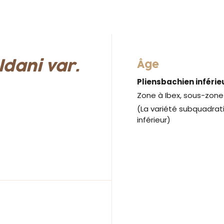
dani var.
Âge
Pliensbachien inférie
Zone à Ibex, sous-zone 
(La variété subquadrati
inférieur)