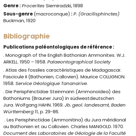
Genre
:
Procerites
Siemiradzki, 1898
Sous-genre
(macroconque)
:
P. (Gracilisphinctes)
Buckman, 1920
Bibliographie
Publications paléontologiques de référence :
. Monograph of the English Bathonian Ammonites. W.J.
ARKELL. 1950 – 1958.
Palaeontographical Society
. Atlas des fossiles caractéristiques de Madagascar.
Fascicule II (Bathonien, Callovien). Maurice COLLIGNON.
1958.
Service Géologique Tananarive
.
.
Die Perisphinctidae Steinmann (Ammonoidea) des
Bathoniums (Brauner Jura) in südwestdeutschen
Jura.
Wolfgang HAHN. 1969.
Jb. geol. landesamt, Baden
Württemberg
11, p. 29-86.
. Les Perisphinctidae (Ammonitina) du Jura méridional
au Bathonien et au Callovien. Charles MANGOLD. 1970.
Document des Laboratoires de Géologie de la Faculté