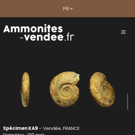
Spécimen KA9
– Vendée, FRANCE
Diamètre : 190 mm