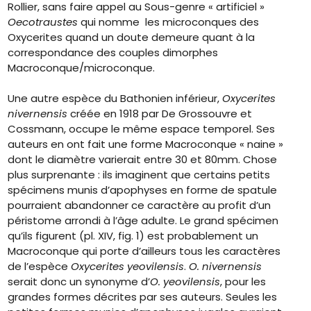
Rollier, sans faire appel au Sous-genre « artificiel »
Oecotraustes
qui nomme les microconques des
Oxycerites quand un doute demeure quant à la
correspondance des couples dimorphes
Macroconque/microconque.
Une autre espèce du Bathonien inférieur,
Oxycerites
nivernensis
créée en 1918 par De Grossouvre et
Cossmann, occupe le même espace temporel. Ses
auteurs en ont fait une forme Macroconque « naine »
dont le diamètre varierait entre 30 et 80mm. Chose
plus surprenante : ils imaginent que certains petits
spécimens munis d’apophyses en forme de spatule
pourraient abandonner ce caractère au profit d’un
péristome arrondi à l’âge adulte. Le grand spécimen
qu’ils figurent (pl. XIV, fig. 1) est probablement un
Macroconque qui porte d’ailleurs tous les caractères
de l’espèce
Oxycerites yeovilensis
.
O. nivernensis
serait donc un synonyme d’
O. yeovilensis
, pour les
grandes formes décrites par ses auteurs. Seules les