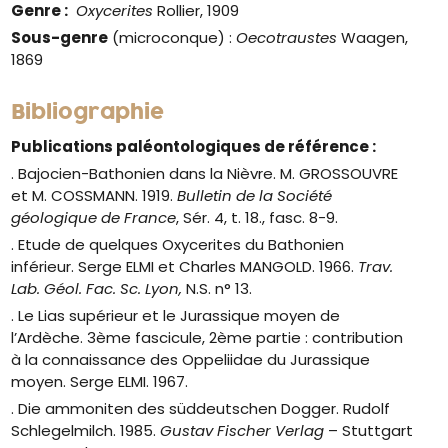
Genre
:
Oxycerites
Rollier, 1909
Sous-genre
(microconque) :
Oecotraustes
Waagen,
1869
Bibliographie
Publications paléontologiques de référence :
. Bajocien-Bathonien dans la Nièvre. M. GROSSOUVRE
et M. COSSMANN. 1919.
Bulletin de la Société
géologique de France
, Sér. 4, t. 18., fasc. 8-9.
.
Etude de quelques Oxycerites du Bathonien
inférieur.
Serge ELMI et Charles MANGOLD. 1966.
Trav.
Lab. Géol. Fac. Sc. Lyon,
N.S. n° 13.
. Le Lias supérieur et le Jurassique moyen de
l’Ardèche. 3ème fascicule, 2ème partie : contribution
à la connaissance des Oppeliidae du Jurassique
moyen. Serge ELMI. 1967.
. Die ammoniten des süddeutschen Dogger. Rudolf
Schlegelmilch. 1985.
Gustav Fischer Verlag
– Stuttgart