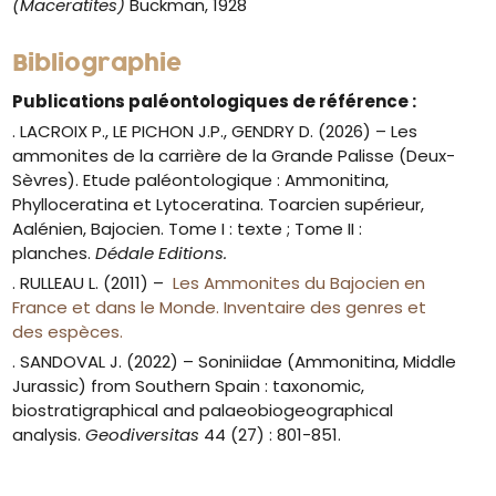
(Maceratites)
Buckman, 1928
Bibliographie
Publications paléontologiques de référence :
. LACROIX P., LE PICHON J.P., GENDRY D. (2026) – Les
ammonites de la carrière de la Grande Palisse (Deux-
Sèvres). Etude paléontologique : Ammonitina,
Phylloceratina et Lytoceratina. Toarcien supérieur,
Aalénien, Bajocien. Tome I : texte ; Tome II :
planches.
Dédale Editions.
. RULLEAU L. (2011) –
Les Ammonites du Bajocien en
France et dans le Monde. Inventaire des genres et
des espèces.
. SANDOVAL J. (2022) – Soniniidae (Ammonitina, Middle
Jurassic) from Southern Spain : taxonomic,
biostratigraphical and palaeobiogeographical
analysis.
Geodiversitas
44 (27) : 801-851.