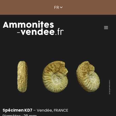
Spécimen KD7
– Vendée, FRANCE
Diamètre : 28 mm