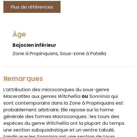
Plus de références
Âge
Bajocien inférieur
Zone à Propinquans, Sous-zone à Patella
Remarques
L’attribution des microconques du sous-genre
Maceratites
aux genres
Witchellia
ou
Sonninia
qui
sont contemporains dans la Zone à Propinquans est
probablement arbitraire. Elle repose sur la forme
générale des formes Macroconques : les tours des
espèces du genre
Witchellia
ont la plupart du temps
une section subquadratique et un ventre tabulé,
tandis que les
Sonninia
ont une section de tours