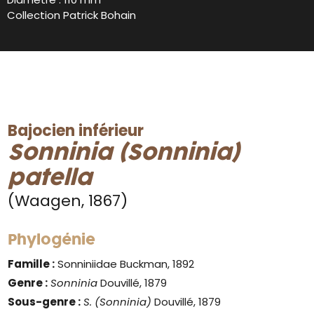
Collection Patrick Bohain
Bajocien inférieur
Sonninia (Sonninia)
patella
(Waagen, 1867)
Phylogénie
Famille :
Sonniniidae Buckman, 1892
Genre :
Sonninia
Douvillé, 1879
Sous-genre :
S. (Sonninia)
Douvillé, 1879