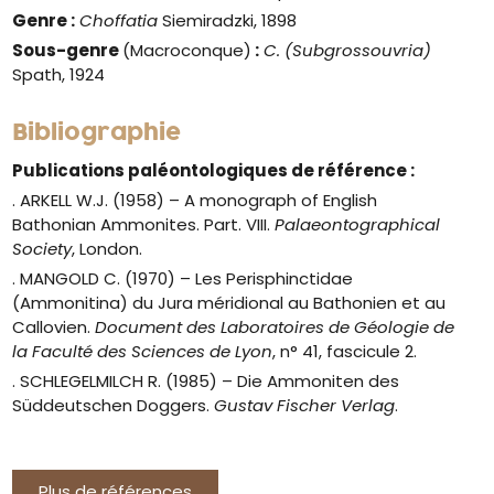
Genre
:
Choffatia
Siemiradzki, 1898
Sous-genre
(Macroconque)
:
C. (Subgrossouvria)
Spath, 1924
Bibliographie
Publications paléontologiques de référence :
. ARKELL W.J. (1958) – A monograph of English
Bathonian Ammonites. Part. VIII.
Palaeontographical
Society
, London.
. MANGOLD C. (1970) – Les Perisphinctidae
(Ammonitina) du Jura méridional au Bathonien et au
Callovien.
Document des Laboratoires de Géologie de
la Faculté des Sciences de Lyon
, n° 41, fascicule 2.
. SCHLEGELMILCH R. (1985) – Die Ammoniten des
Süddeutschen Doggers.
Gustav Fischer Verlag
.
Plus de références