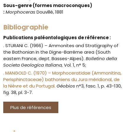
Sous-genre (formes macroconques)
:
Morphoceras
Douvillé, 1881
Bibliographie
Publications paléontologiques de référence :
. STURANI C. (1966) – Ammonites and Stratigraphy of
the Bathonian in the Digne-Barrême area (South
eastern France, dept. Basses-Alpes).
Bolletino della
Societa Geologica Italiana,
Vol. 1, n° 5;
. MANGOLD C. (1970) – Morphoceratidae (Ammonitina,
Perisphinctaceae) bathoniens du Jura méridional, de
la Nièvre et du Portugal.
Géobios
n°3, fasc. 1, p. 43-130,
fig. 38, pl. 3-7.
Plus de références