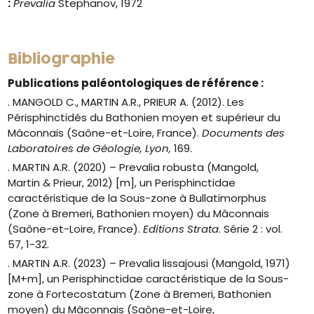
:
Prevalia
Stephanov, 1972
Bibliographie
Publications paléontologiques de référence :
. MANGOLD C., MARTIN A.R., PRIEUR A. (2012). Les
Périsphinctidés du Bathonien moyen et supérieur du
Mâconnais (Saône-et-Loire, France).
Documents des
Laboratoires de Géologie, Lyon,
169.
. MARTIN A.R. (2020) – Prevalia robusta (Mangold,
Martin & Prieur, 2012) [m], un Perisphinctidae
caractéristique de la Sous-zone à Bullatimorphus
(Zone à Bremeri, Bathonien moyen) du Mâconnais
(Saône-et-Loire, France).
Editions Strata
. Série 2 : vol.
57, 1-32.
. MARTIN A.R. (2023) – Prevalia lissajousi (Mangold, 1971)
[M+m], un Perisphinctidae caractéristique de la Sous-
zone à Fortecostatum (Zone à Bremeri, Bathonien
moyen) du Mâconnais (Saône-et-Loire,