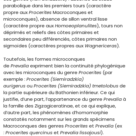
parabolique dans les premiers tours (caractère
propre aux
Procerites
Macroconques et
microconques), absence de sillon ventral lisse
(caractère propre aux
Homoeoplanulites
), tours non
déprimés et reliefs des côtes primaires et
secondaires peu différenciés, côtes primaires non
sigmoïdes (caractères propres aux
Wagnericeras
).
Toutefois, les formes microconques
de
Prevalia
expriment bien la continuité phylogénique
avec les microconques du genre
Procerites
(par
exemple :
Procerites (Siemiradzkia)
aurigerus
ou
Procerites (Siemiradzkia) tmetolobus
de
la partie supérieure du Bathonien inférieur. Ce qui
justifie, d’une part, l’appartenance du genre
Prevalia
à
la famille des Zigzagiceratinae, et ce qui explique,
d’autre part, les phénomènes d’homomorphie
constatés notamment sur les grands spécimens
Macroconques des genres
Procerites
et
Prevalia
(ex
:
Procerites quercinus
et
Prevalia lissajousi
).