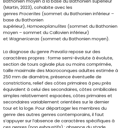
Bathonien moyen à la base du Bathonien supérieur
(Martin, 2023), cohabite avec les
genres
Procerites
(sommet du Bathonien inférieur –
base du Bathonien
supérieur),
Homoeoplanulites
(sommet du Bathonien
moyen – sommet du Callovien inférieur)
et
Wagnericeras
(sommet du Bathonien moyen).
La diagnose du genre
Prevalia
repose sur des
caractères propres : forme semi-évolute à évolute,
section de tours ogivale plus ou moins comprimée,
taille maximale des Macroconques adultes estimée à
250 mm de diamètre, présence éventuelle de
constrictions, relief des côtes primaires à peu près
équivalent à celui des secondaires, côtes ombilicales
simples relativement espacées, côtes primaires et
secondaires variablement orientées sur le dernier
tour et la loge. Pour départager les membres du
genre des autres genres contemporains, il faut
s’appuyer sur l’absence de caractères spécifiques à
ces genres (non exhaustifs) : absence du stade