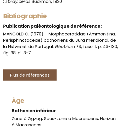
:
Ebrayiceras
Buckman, 1920
Bibliographie
Publication paléontologique de référence :
MANGOLD C. (1970) – Morphoceratidae (Ammonitina,
Perisphinctaceae) bathoniens du Jura méridional, de
la Nièvre et du Portugal.
Géobios
n°3, fasc. 1, p. 43-130,
fig. 38, pl. 3-7.
Plus de références
Âge
Bathonien inférieur
Zone à Zigzag, Sous-zone à Macrescens, Horizon
à Macrescens