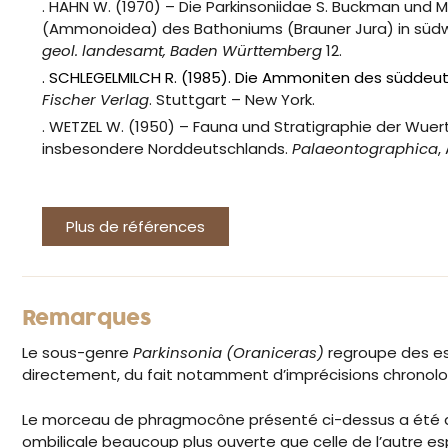
. HAHN W. (1970) – Die Parkinsoniidae S. Buckman und
(Ammonoidea) des Bathoniums (Brauner Jura) in süd
geol. landesamt, Baden Württemberg
12.
. SCHLEGELMILCH R. (1985). Die Ammoniten des südde
Fischer Verlag
. Stuttgart – New York.
. WETZEL W. (1950) – Fauna und Stratigraphie der Wu
insbesondere Norddeutschlands.
Palaeontographica
,
Plus de références
Remarques
Le sous-genre
Parkinsonia (Oraniceras)
regroupe des es
directement, du fait notamment d’imprécisions chronolog
Le morceau de phragmocône présenté ci-dessus a été a
ombilicale beaucoup plus ouverte que celle de l’autre 