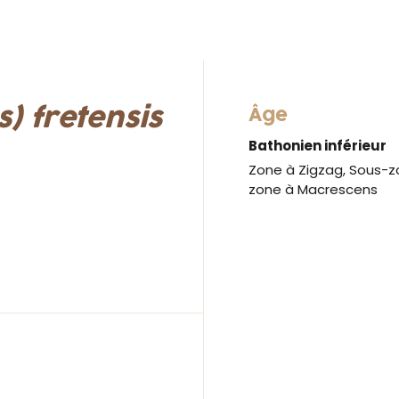
) fretensis
Âge
Bathonien inférieur
Zone à Zigzag, Sous-z
zone à Macrescens