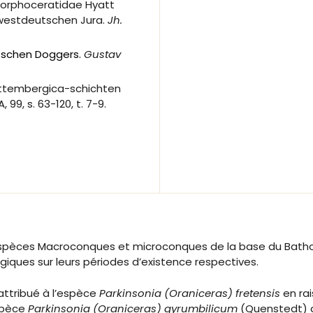
 Morphoceratidae Hyatt
westdeutschen Jura.
Jh.
utschen Doggers.
Gustav
erttembergica-schichten
 A, 99, s. 63-120, t. 7-9.
pèces Macroconques et microconques de la base du Bathonien
iques sur leurs périodes d’existence respectives.
ttribué à l’espèce
Parkinsonia (Oraniceras) fretensis
en rai
espèce
Parkinsonia (Oraniceras) gyrumbilicum
(Quenstedt) q