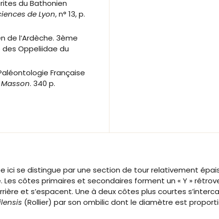
erites du Bathonien
ciences de Lyon
, n° 13, p.
yen de l’Ardèche. 3ème
e des Oppeliidae du
a Paléontologie Française
. Masson
. 340 p.
ée ici se distingue par une section de tour relativement épa
. Les côtes primaires et secondaires forment un « Y » rétrove
ière et s’espacent. Une à deux côtes plus courtes s’intercal
ilensis
(Rollier) par son ombilic dont le diamètre est proport