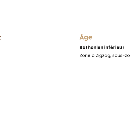
s
Âge
Bathonien inférieur
Zone à Zigzag, sous-zo