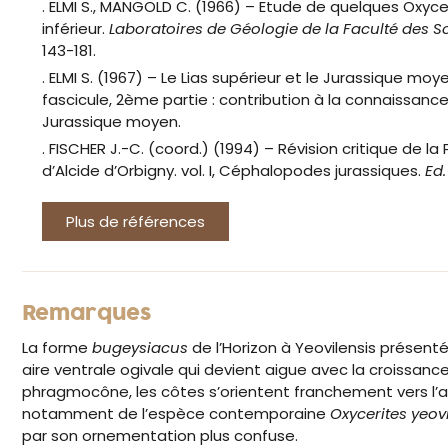
. ELMI S., MANGOLD C. (1966) – Etude de quelques Oxyc
inférieur.
Laboratoires de Géologie de la Faculté des S
143-181.
. ELMI S. (1967) – Le Lias supérieur et le Jurassique mo
fascicule, 2ème partie : contribution à la connaissanc
Jurassique moyen.
. FISCHER J.-C. (coord.) (1994) – Révision critique de l
d’Alcide d’Orbigny. vol. I, Céphalopodes jurassiques.
Ed
Plus de références
Remarques
La forme
bugeysiacus
de l’Horizon à Yeovilensis présent
aire ventrale ogivale qui devient aigue avec la croissance
phragmocône, les côtes s’orientent franchement vers l’arr
notamment de l’espèce contemporaine
Oxycerites yeov
par son ornementation plus confuse.