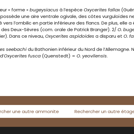
eur « forme »
bugeysiacus
à l’espèce
Oxycerites fallax
(Guér
 possède une aire ventrale ogivale, des côtes vurguloïdes 
né vers l’ombilic en partie inférieure des flancs. De plus, el
 des Deux-Sèvres (com. orale de Patrick Branger). 2/
O. bug
ier). Dans ce niveau,
Oxycerites aspidoides
a disparu et
O. fa
tes seebachi
du Bathonien inférieur du Nord de l’Allemagne
d’
Oxycerites fusca
(Quenstedt) =
O. yeovilensis
.
rcher une autre ammonite
Rechercher un autre étag