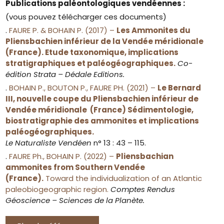
Publications paléontologiques vendéennes :
(vous pouvez télécharger ces documents)
.
FAURE P. & BOHAIN P. (2017) –
Les Ammonites du
Pliensbachien inférieur de la Vendée méridionale
(France). Etude taxonomique, implications
stratigraphiques et paléogéographiques.
Co-
édition Strata – Dédale Editions.
.
BOHAIN P., BOUTON P., FAURE PH. (2021) –
Le Bernard
III, nouvelle coupe du Pliensbachien inférieur de
Vendée méridionale (France) Sédimentologie,
biostratigraphie des ammonites et implications
paléogéographiques.
Le Naturaliste Vendéen
n° 13 : 43 – 115.
.
FAURE Ph., BOHAIN P. (2022) –
Pliensbachian
ammonites from Southern Vendée
(France).
Toward the individualization of an Atlantic
paleobiogeographic region.
Comptes Rendus
Géoscience – Sciences de la Planète.