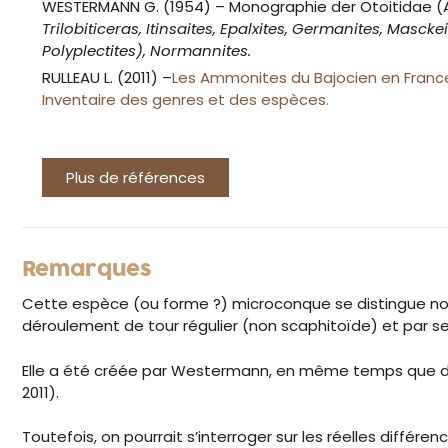
WESTERMANN G. (1954) – Monographie der Otoitidae
Trilobiticeras, Itinsaites, Epalxites, Germanites, Masck
Polyplectites), Normannites.
RULLEAU L. (2011) –
Les Ammonites du Bajocien en Franc
Inventaire des genres et des espèces.
Plus de références
Remarques
Cette espèce (ou forme ?) microconque se distingue nota
déroulement de tour régulier (non scaphitoïde) et par se
Elle a été créée par Westermann, en même temps que d’au
2011).
Toutefois, on pourrait s’interroger sur les réelles différe