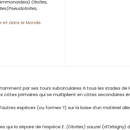
 (Ammonoidea)
Otoites,
eites(Pseudotoites,
e et dans le Monde.
mment par ses tours subcirculaires à tous les stades de l
s côtes primaires qui se multiplient en côtes secondaires ém
tres espèces (ou formes ?) sur la base d’un matériel alle
nces qui la sépare de l’espèce
E. (Otoites) sauzei
(d’Orbigny) d