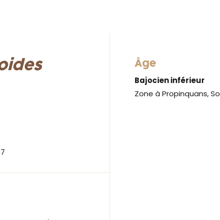
oides
Âge
Bajocien inférieur
Zone à Propinquans, So
07