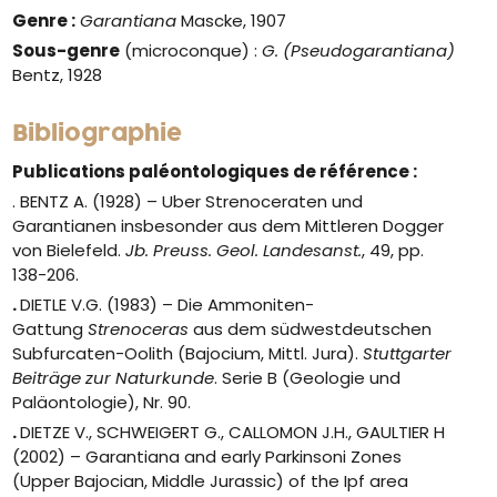
Genre :
Garantiana
Mascke, 1907
Sous-genre
(microconque) :
G. (Pseudogarantiana)
Bentz, 1928
Bibliographie
Publications paléontologiques de référence :
. BENTZ A. (1928) – Uber Strenoceraten und
Garantianen insbesonder aus dem Mittleren Dogger
von Bielefeld.
Jb. Preuss. Geol. Landesanst.
, 49, pp.
138-206.
.
DIETLE V.G. (1983) – Die Ammoniten-
Gattung
Strenoceras
aus dem südwestdeutschen
Subfurcaten-Oolith (Bajocium, Mittl. Jura).
Stuttgarter
Beiträge zur Naturkunde
. Serie B (Geologie und
Paläontologie), Nr. 90.
.
DIETZE V., SCHWEIGERT G., CALLOMON J.H., GAULTIER H
(2002) – Garantiana and early Parkinsoni Zones
(Upper Bajocian, Middle Jurassic) of the Ipf area