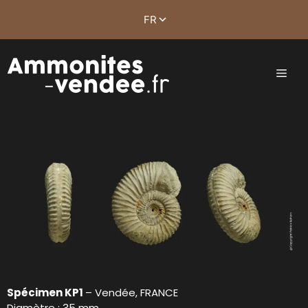
Spécimen KP1
– Vendée, FRANCE
Diamètre : 35 mm