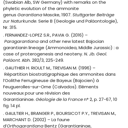
(Swabian Alb, SW Germany) with remarks on the
phyletic evolution of the ammonite
genus
Garantiana
Mascke, 1907.
Stuttgarter Beiträge
zur Naturkunde
. Serie B (Geologie und Paläontologie),
Nr. 315.
. FERNANDEZ-LOPEZ S.R., PAVIA G. (2016) –
Paragarantiana
and other new latest Bajocian
garantianin lineage (Ammonoidea, Middle Jurassic) : a
case of proterogenesis and neoteny.
N. Jb. Geol.
Paläont.
Abh. 282/3, 225-249.
. GAUTHIER H. RIOULT M., TREVISAN M. (1996) –
Répartition biostratigraphique des ammonites dans
l’Oolithe Ferrugineuse de Bayeux (Bajocien) à
Feuguerolles-sur-Orne (Calvados). Eléments
nouveaux pour une révision des
Garantianinae.
Géologie de la France
n° 2, p. 27-67, 10
fig. 14 pl.
. GAULTIER H., BRANGER P., BOURSICOT P.Y., TREVISAN M.,
MARCHANT D. (2002) – La faune
d’
Orthogarantiana
Bentz (Garantianinae,