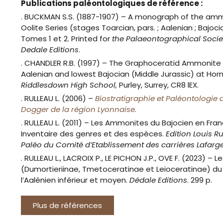
Publications paléontologiques de référence :
. BUCKMAN S.S. (1887-1907) –
A monograph of the ammon
Oolite Series (stages Toarcian, pars. ; Aalenian ; Bajoci
Tomes 1 et 2.
Printed for
the Palaeontographical Socie
Dedale Editions
.
.
CHANDLER R.B. (1997) –
The Graphoceratid Ammonite S
Aalenian and lowest Bajocian (Middle Jurassic) at Horn 
Riddlesdown High School,
Purley, Surrey, CR8 lEX.
. RULLEAU L. (2006) –
Biostratigraphie et Paléontologie 
Dogger de la région Lyonnaise.
. RULLEAU L. (2011) – Les Ammonites du Bajocien en Fra
Inventaire des genres et des espèces.
Edition Louis R
Paléo du Comité d’Etablissement des carrières Lafarge
. RULLEAU L., LACROIX P., LE PICHON J.P., OVE F. (2023) –
(Dumortieriinae, Tmetoceratinae et Leioceratinae) du
l’Aalénien inférieur et moyen.
Dédale Editions
. 299 p.
Plus de références