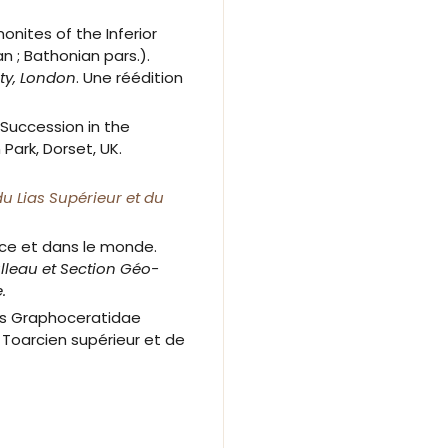
ites of the Inferior
an ; Bathonian pars.).
ty, London
. Une réédition
uccession in the
Park, Dorset, UK.
du Lias Supérieur et du
nce et dans le monde.
ulleau et Section Géo-
.
 Les Graphoceratidae
 Toarcien supérieur et de