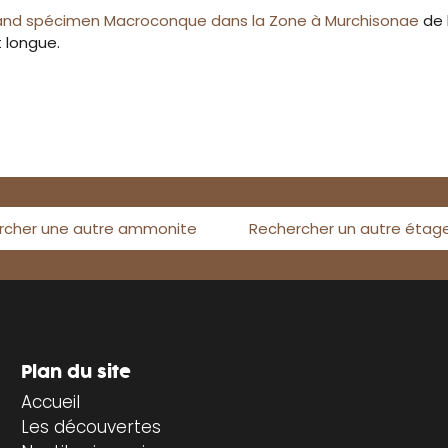
and spécimen Macroconque dans la Zone à Murchisonae
de 
 longue.
rcher une autre ammonite
Rechercher un autre étag
Plan du site
Accueil
Les découvertes