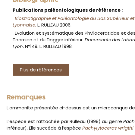
Bibliographie
Publications paléontologiques de référence :
.
Biostratigraphie et Paléontologie du Lias Supérieur e
Lyonnaise.
L. RULLEAU 2006.
. Evolution et systématique des Phylloceratidae et de
Toarcien et du Dogger inférieur.
Documents des Labora
Lyon
. N°149. L. RULLEAU 1998.
Plus de références
Remarques
L’ammonite présentée ci-dessus est un microconque de 
L’espèce est rattachée par Rulleau (1998) au genre
Pach
inférieur). Elle succéde à l’espèce
Pachylytoceras wrigthi