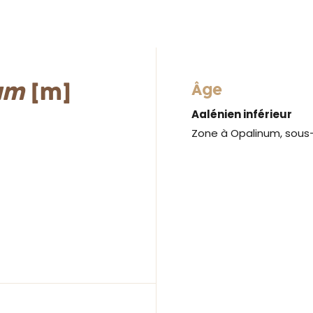
dum
[m]
Âge
Aalénien inférieur
Zone à Opalinum, sous