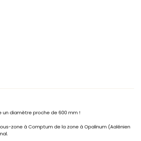
e un diamètre proche de 600 mm !
a sous-zone à Comptum de la zone à Opalinum (Aalénien
nal.