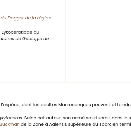
t du Dogger de la région
s Lytoceratidae du
toires de Géologie de
l’espèce, dont les adultes Macroconques peuvent atteindr
ylytoceras.
Selon cet auteur, son acmé se situerait dans l
Buckman
de la Zone à Aalensis supérieure du Toarcien termi