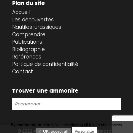
Plan du site
Accueil
Les découvertes
Nautiles jurassiques
Comprendre
Publications
Bibliographie
Références
Politique de confidentialité
Contact
Trouver une ammonite
By continuing to scroll,
you are allowing all third-party services
© 2023 Ammonites-vendée.fr |
Tabularasa.fr
✓ OK, accept all
Personalize