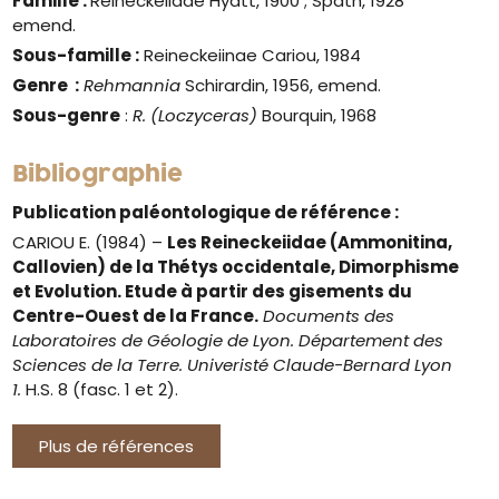
Famille :
Reineckeiidae Hyatt, 1900 ; Spath, 1928
emend.
Sous-famille :
Reineckeiinae Cariou, 1984
Genre
:
Rehmannia
Schirardin, 1956, emend.
Sous-genre
:
R. (Loczyceras
)
Bourquin, 1968
Bibliographie
Publication paléontologique de référence :
CARIOU E. (1984) –
Les Reineckeiidae (Ammonitina,
Callovien) de la Thétys occidentale, Dimorphisme
et Evolution. Etude à partir des gisements du
Centre-Ouest de la France.
Documents des
Laboratoires de Géologie de Lyon. Département des
Sciences de la Terre. Univeristé Claude-Bernard Lyon
1.
H.S. 8 (fasc. 1 et 2).
Plus de références