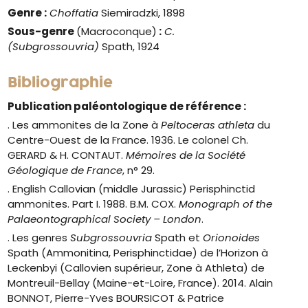
Genre
:
Choffatia
Siemiradzki, 1898
Sous-genre
(Macroconque)
:
C.
(Subgrossouvria)
Spath, 1924
Bibliographie
Publication paléontologique de référence :
. Les ammonites de la Zone à
Peltoceras athleta
du
Centre-Ouest de la France. 1936. Le colonel Ch.
GERARD & H. CONTAUT.
Mémoires de la Société
Géologique de France
, n° 29.
. English Callovian (middle Jurassic) Perisphinctid
ammonites. Part I. 1988. B.M. COX.
Monograph of the
Palaeontographical Society – London
.
. Les genres
Subgrossouvria
Spath et
Orionoides
Spath (Ammonitina, Perisphinctidae) de l’Horizon à
Leckenbyi (Callovien supérieur, Zone à Athleta) de
Montreuil-Bellay (Maine-et-Loire, France). 2014. Alain
BONNOT, Pierre-Yves BOURSICOT & Patrice