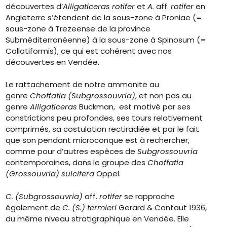
découvertes d’
Alligaticeras
rotifer
et
A.
aff.
rotifer
en
Angleterre s’étendent de la sous-zone à Proniae (=
sous-zone à Trezeense de la province
Subméditerranéenne) à la sous-zone à Spinosum (=
Collotiformis), ce qui est cohérent avec nos
découvertes en Vendée.
Le rattachement de notre ammonite au
genre
Choffatia (Subgrossouvria)
, et non pas au
genre
Alligaticeras
Buckman, est motivé par ses
constrictions peu profondes, ses tours relativement
comprimés, sa costulation rectiradiée et par le fait
que son pendant microconque est à rechercher,
comme pour d’autres espèces de
Subgrossouvria
contemporaines, dans le groupe des
Choffatia
(Grossouvria) sulcifera
Oppel.
C. (Subgrossouvria)
aff.
rotifer
se rapproche
également de
C. (S.) termieri
Gerard & Contaut 1936,
du même niveau stratigraphique en Vendée. Elle