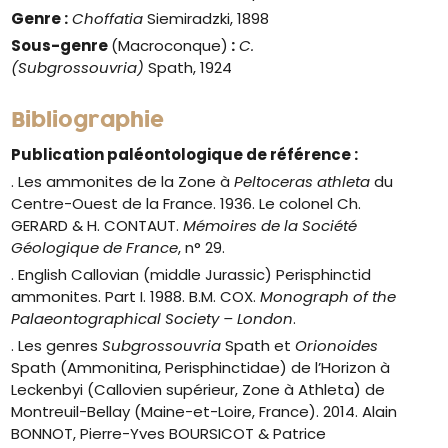
Genre
:
Choffatia
Siemiradzki, 1898
Sous-genre
(Macroconque)
:
C.
(Subgrossouvria)
Spath, 1924
Bibliographie
Publication paléontologique de référence :
. Les ammonites de la Zone à
Peltoceras athleta
du
Centre-Ouest de la France. 1936. Le colonel Ch.
GERARD & H. CONTAUT.
Mémoires de la Société
Géologique de France
, n° 29.
. English Callovian (middle Jurassic) Perisphinctid
ammonites. Part I. 1988. B.M. COX.
Monograph of the
Palaeontographical Society – London
.
. Les genres
Subgrossouvria
Spath et
Orionoides
Spath (Ammonitina, Perisphinctidae) de l’Horizon à
Leckenbyi (Callovien supérieur, Zone à Athleta) de
Montreuil-Bellay (Maine-et-Loire, France). 2014. Alain
BONNOT, Pierre-Yves BOURSICOT & Patrice