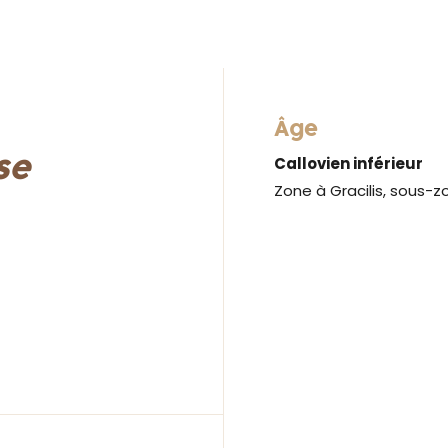
Âge
se
Callovien inférieur
Zone à Gracilis, sous-z