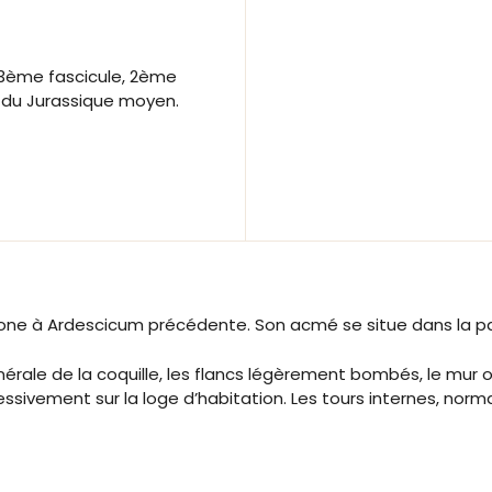
. 3ème fascicule, 2ème
e du Jurassique moyen.
one à Ardescicum précédente. Son acmé se situe dans la part
le de la coquille, les flancs légèrement bombés, le mur omb
ressivement sur la loge d’habitation. Les tours internes, no