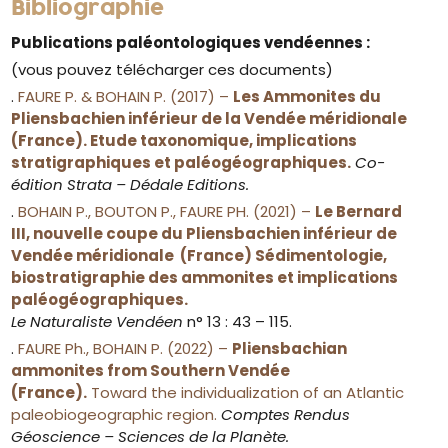
Bibliographie
Publications paléontologiques vendéennes :
(vous pouvez télécharger ces documents)
.
FAURE P. & BOHAIN P. (2017) –
Les Ammonites du
Pliensbachien inférieur de la Vendée méridionale
(France). Etude taxonomique, implications
stratigraphiques et paléogéographiques.
Co-
édition Strata – Dédale Editions.
.
BOHAIN P., BOUTON P., FAURE PH. (2021) –
Le Bernard
III, nouvelle coupe du Pliensbachien inférieur de
Vendée méridionale (France) Sédimentologie,
biostratigraphie des ammonites et implications
paléogéographiques.
Le Naturaliste Vendéen
n° 13 : 43 – 115.
.
FAURE Ph., BOHAIN P. (2022) –
Pliensbachian
ammonites from Southern Vendée
(France).
Toward the individualization of an Atlantic
paleobiogeographic region.
Comptes Rendus
Géoscience – Sciences de la Planète.