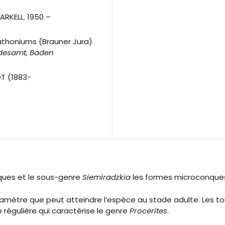
ARKELL. 1950 –
athoniums (Brauner Jura)
ndesamt, Baden
T (1883-
ues et le sous-genre
Siemiradzkia
les formes microconque
amètre que peut atteindre l’espèce au stade adulte. Les t
régulière qui caractérise le genre
Procerites
.