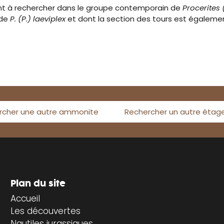
t à rechercher dans le groupe contemporain de
Procerites
 de
P. (P.) laeviplex
et dont la section des tours est égalem
rcher une autre ammonite
Rechercher un autre étag
Plan du site
Accueil
Les découvertes
Nautiles jurassiques