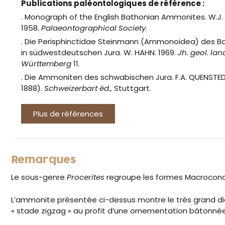
Publications paléontologiques de référence :
. Monograph of the English Bathonian Ammonites. W.J. 
1958.
Palaeontographical Society
.
. Die Perisphinctidae Steinmann (Ammonoidea) des B
in südwestdeutschen Jura.
W. HAHN. 1969.
Jh. geol. la
Württemberg
11.
. Die Ammoniten des schwabischen Jura. F.A. QUENSTED
1888).
Schweizerbart éd.,
Stuttgart.
Plus de références
Remarques
Le sous-genre
Procerites
regroupe les formes Macroconq
L’ammonite présentée ci-dessus montre le très grand di
« stade zigzag » au profit d’une ornementation bâtonnée 