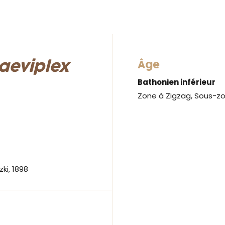
laeviplex
Âge
Bathonien inférieur
Zone à Zigzag, Sous-zo
ki, 1898