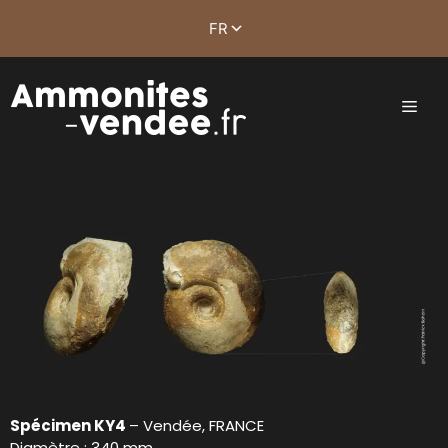
Spécimen KY4
– Vendée, FRANCE
Diamètre : 340 mm