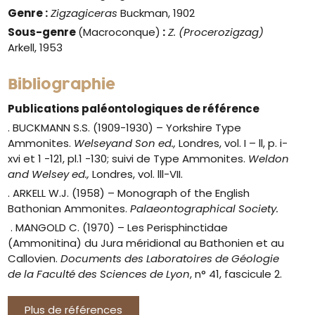
Genre
:
Zigzagiceras
Buckman, 1902
Sous-genre
(Macroconque)
:
Z. (Procerozigzag)
Arkell, 1953
Bibliographie
Publications paléontologiques de référence
. BUCKMANN S.S. (1909-1930) – Yorkshire Type
Ammonites.
Welseyand Son ed.,
Londres, vol. I – ll, p. i-
xvi et 1 -121, pl.1 -130; suivi de
Type Ammonites.
Weldon
and Welsey ed.,
Londres, vol. lll-VII.
. ARKELL W.J. (1958) – Monograph of the English
Bathonian Ammonites.
Palaeontographical Society.
. MANGOLD C. (1970) –
Les Perisphinctidae
(Ammonitina) du Jura méridional au Bathonien et au
Callovien.
Documents des Laboratoires de Géologie
de la Faculté des Sciences de Lyon
, n° 41, fascicule 2.
Plus de références