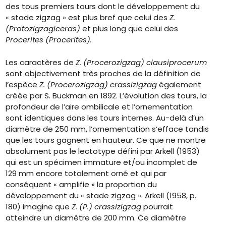
des tous premiers tours dont le développement du
« stade zigzag » est plus bref que celui des
Z.
(Protozigzagiceras)
et plus long que celui des
Procerites (Procerites).
Les caractères de
Z. (Procerozigzag) clausiprocerum
sont objectivement très proches de la définition de
l’espèce
Z. (Procerozigzag) crassizigzag
également
créée par S. Buckman en 1892. L’évolution des tours, la
profondeur de l’aire ombilicale et l’ornementation
sont identiques dans les tours internes. Au-delà d’un
diamètre de 250 mm, l’ornementation s’efface tandis
que les tours gagnent en hauteur. Ce que ne montre
absolument pas le lectotype défini par Arkell (1953)
qui est un spécimen immature et/ou incomplet de
129 mm encore totalement orné et qui par
conséquent « amplifie » la proportion du
développement du « stade zigzag ». Arkell (1958, p.
180) imagine que
Z. (P.) crassizigzag
pourrait
atteindre un diamètre de 200 mm. Ce diamètre