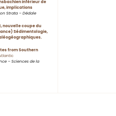
nsbachien inférieur de
e, implications
ion Strata – Dédale
II, nouvelle coupe du
rance) Sédimentologie,
paléogéographiques.
tes from Southern
Atlantic
ce – Sciences de la