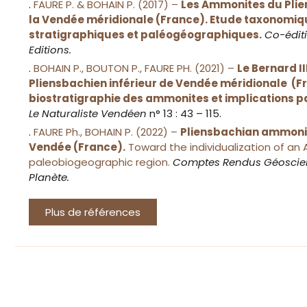
.
FAURE P. & BOHAIN P. (2017) –
Les Ammonites du Plie
la Vendée méridionale (France). Etude taxonomiqu
stratigraphiques et paléogéographiques.
Co-édit
Editions.
.
BOHAIN P., BOUTON P., FAURE PH. (2021) –
Le Bernard I
Pliensbachien inférieur de Vendée méridionale (F
biostratigraphie des ammonites et implications 
Le Naturaliste Vendéen
n° 13 : 43 – 115.
.
FAURE Ph., BOHAIN P. (2022) –
Pliensbachian ammoni
Vendée (France).
Toward the individualization of an 
paleobiogeographic region.
Comptes Rendus Géoscien
Planète.
Plus de références