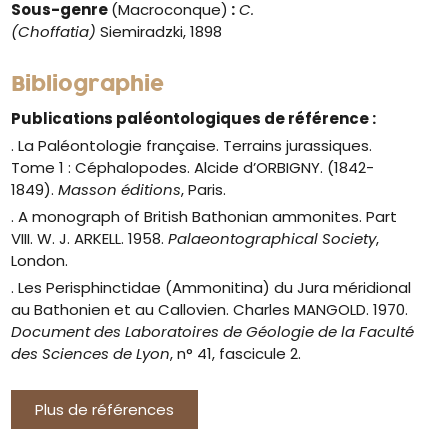
Sous-genre
(Macroconque)
:
C.
(Choffatia)
Siemiradzki, 1898
Bibliographie
Publications paléontologiques de référence :
. La
Paléontologie française. Terrains jurassiques.
Tome 1 : Céphalopodes.
Alcide d’ORBIGNY. (1842-
1849).
Masson
éditions
, Paris.
. A monograph of British Bathonian ammonites. Part
VIII. W. J. ARKELL. 1958.
Palaeontographical Society
,
London.
. Les Perisphinctidae (Ammonitina) du Jura méridional
au Bathonien et au Callovien. Charles MANGOLD. 1970.
Document des Laboratoires de Géologie de la Faculté
des Sciences de Lyon
, n° 41, fascicule 2.
Plus de références