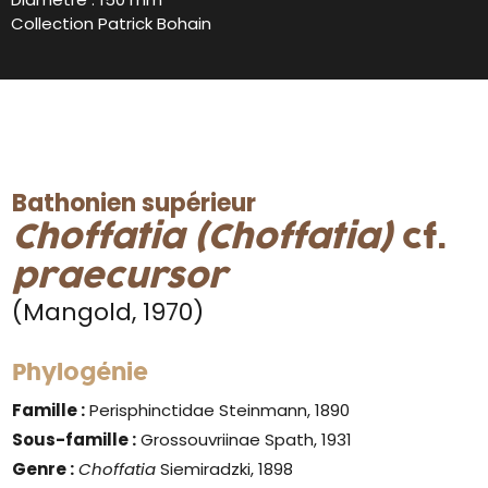
Collection Patrick Bohain
Bathonien supérieur
Choffatia (Choffatia)
cf.
praecursor
(Mangold, 1970)
Phylogénie
Famille :
Perisphinctidae Steinmann, 1890
Sous-famille :
Grossouvriinae Spath, 1931
Genre
:
Choffatia
Siemiradzki, 1898