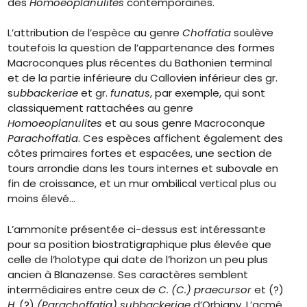
des
Homoeoplanulites
contemporaines.
L’attribution de l’espèce au genre
Choffatia
soulève
toutefois la question de l’appartenance des formes
Macroconques plus récentes du Bathonien terminal
et de la partie inférieure du Callovien inférieur des gr.
s
ubbackeriae
et gr.
funatus
, par exemple, qui sont
classiquement rattachées au genre
Homoeoplanulites
et au sous genre Macroconque
Parachoffatia
. Ces espèces affichent également des
côtes primaires fortes et espacées, une section de
tours arrondie dans les tours internes et subovale en
fin de croissance, et un mur ombilical vertical plus ou
moins élevé…
L’ammonite présentée ci-dessus est intéressante
pour sa position biostratigraphique plus élevée que
celle de l’holotype qui date de l’horizon un peu plus
ancien à Blanazense. Ses caractères semblent
intermédiaires entre ceux de
C. (C.) praecursor
et (?)
H.
(?)
(Parachoffatia) subbackeriae
d’Orbigny. L’acmé