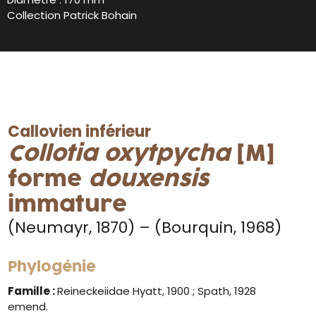
Collection Patrick Bohain
Callovien inférieur
Collotia oxytpycha
[M]
forme
douxensis
immature
(Neumayr, 1870) – (Bourquin, 1968)
Phylogénie
Famille :
Reineckeiidae Hyatt, 1900 ; Spath, 1928
emend.