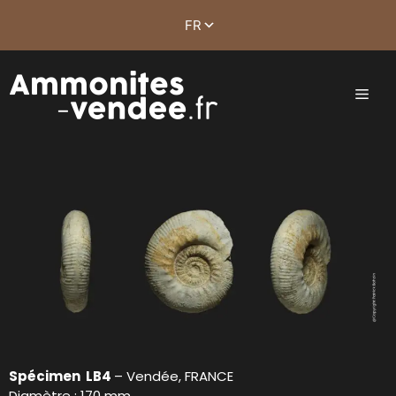
Spécimen LB4
– Vendée, FRANCE
Diamètre : 170 mm