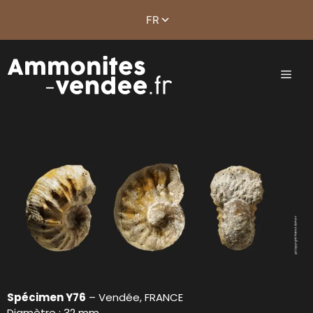
Spécimen Y76
– Vendée, FRANCE
Diamètre : 32 mm