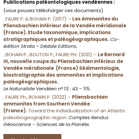
Publications paléontologiques vendéennes :
(vous pouvez télécharger ces documents)
.
FAURE P. & BOHAIN P. (2017) –
Les Ammonites du
Pliensbachien inférieur de la Vendée méridionale
(France). Etude taxonomique, implications
stratigraphiques et paléogéographiques.
Co-
édition Strata – Dédale Editions.
.
BOHAIN P., BOUTON P., FAURE PH. (2021) –
Le Bernard
III, nouvelle coupe du Pliensbachien inférieur de
Vendée méridionale (France) Sédimentologie,
biostratigraphie des ammonites et implications
paléogéographiques.
Le Naturaliste Vendéen
n° 13 : 43 – 115.
.
FAURE Ph., BOHAIN P. (2022) –
Pliensbachian
ammonites from Southern Vendée
(France).
Toward the individualization of an Atlantic
paleobiogeographic region.
Comptes Rendus
Géoscience – Sciences de la Planète.