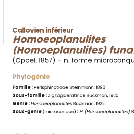
Callovien inférieur
Homoeoplanulites
(Homoeplanulites) funa
(Oppel, 1857) – n. forme microconq
Phylogénie
Famille :
Perisphinctidae Steinmann, 1890
Sous-famille :
Zigzagiceratinae Buckman, 1920
Genre
:
Homoeoplanulites
Buckman, 1922
Sous-genre
(microconque)
:
H. (Homoeoplanulites)
B