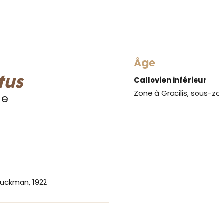
Âge
tus
Callovien inférieur
Zone à Gracilis, sous-z
ue
uckman, 1922