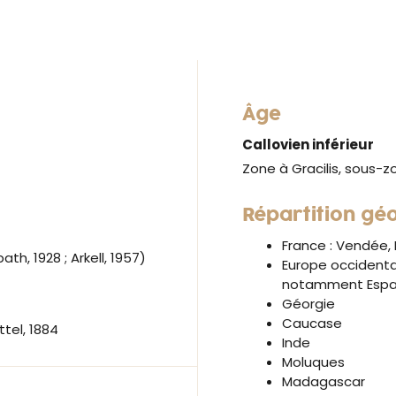
Âge
Callovien inférieur
Zone à Gracilis, sous-z
Répartition gé
France : Vendée,
, 1928 ; Arkell, 1957)
Europe occidental
notamment Espag
Géorgie
Caucase
ttel, 1884
Inde
Moluques
Madagascar