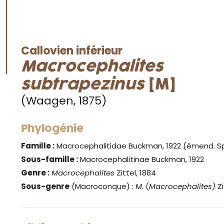
Callovien inférieur
Macrocephalites
subtrapezinus
[M]
(Waagen, 1875)
Phylogénie
Famille :
Macrocephalitidae Buckman, 1922 (émend. Spath
Sous-famille :
Macrocephalitinae Buckman, 1922
Genre
:
Macrocephalites
Zittel, 1884
Sous-genre
(Macroconque) :
M.
(
Macrocephalites)
Zi