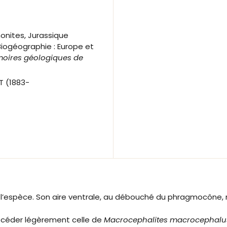
onites, Jurassique
Biogéographie : Europe et
oires géologiques de
T (1883-
l’espèce. Son aire ventrale, au débouché du phragmocône, mon
récéder légèrement celle de
Macrocephalites macrocephalu