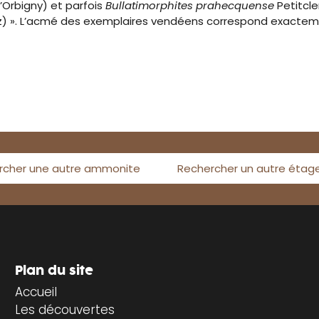
’Orbigny) et parfois
Bullatimorphites prahecquense
Petitcl
z) ». L’acmé des exemplaires vendéens correspond exactem
rcher une autre ammonite
Rechercher un autre étag
Plan du site
Accueil
Les découvertes