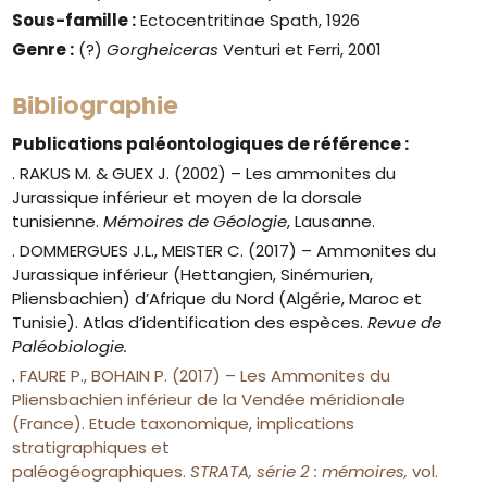
Sous-famille :
Ectocentritinae Spath, 1926
Genre
:
(?)
Gorgheiceras
Venturi et Ferri, 2001
Bibliographie
Publications paléontologiques de référence :
. RAKUS M. & GUEX J. (2002) –
Les ammonites du
Jurassique inférieur et moyen de la dorsale
tunisienne.
Mémoires de Géologie
, Lausanne.
. DOMMERGUES J.L., MEISTER C. (2017) –
Ammonites du
Jurassique inférieur (Hettangien, Sinémurien,
Pliensbachien) d’Afrique du Nord (Algérie, Maroc et
Tunisie). Atlas d’identification des espèces.
Revue de
Paléobiologie.
.
FAURE P., BOHAIN P. (2017) – Les Ammonites du
Pliensbachien inférieur de la Vendée méridionale
(France). Etude taxonomique, implications
stratigraphiques et
paléogéographiques.
STRATA,
série 2 : mémoires,
vol.