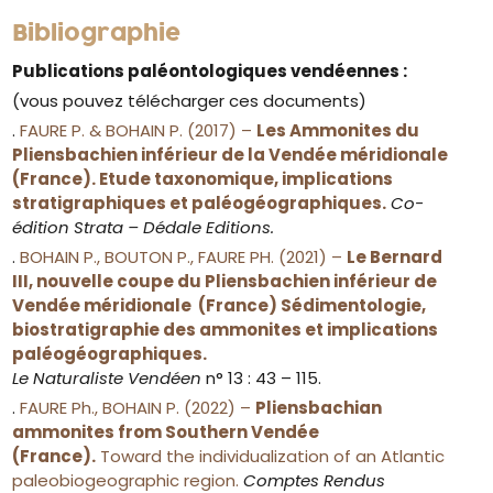
Bibliographie
Publications paléontologiques vendéennes :
(vous pouvez télécharger ces documents)
.
FAURE P. & BOHAIN P. (2017) –
Les Ammonites du
Pliensbachien inférieur de la Vendée méridionale
(France). Etude taxonomique, implications
stratigraphiques et paléogéographiques.
Co-
édition Strata – Dédale Editions.
.
BOHAIN P., BOUTON P., FAURE PH. (2021) –
Le Bernard
III, nouvelle coupe du Pliensbachien inférieur de
Vendée méridionale (France) Sédimentologie,
biostratigraphie des ammonites et implications
paléogéographiques.
Le Naturaliste Vendéen
n° 13 : 43 – 115.
.
FAURE Ph., BOHAIN P. (2022) –
Pliensbachian
ammonites from Southern Vendée
(France).
Toward the individualization of an Atlantic
paleobiogeographic region.
Comptes Rendus