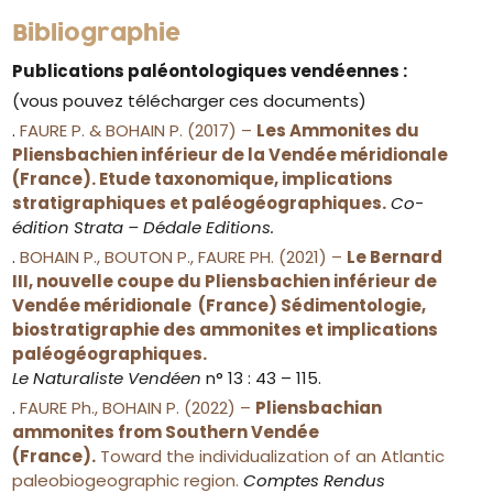
Bibliographie
Publications paléontologiques vendéennes :
(vous pouvez télécharger ces documents)
.
FAURE P. & BOHAIN P. (2017) –
Les Ammonites du
Pliensbachien inférieur de la Vendée méridionale
(France). Etude taxonomique, implications
stratigraphiques et paléogéographiques.
Co-
édition Strata – Dédale Editions.
.
BOHAIN P., BOUTON P., FAURE PH. (2021) –
Le Bernard
III, nouvelle coupe du Pliensbachien inférieur de
Vendée méridionale (France) Sédimentologie,
biostratigraphie des ammonites et implications
paléogéographiques.
Le Naturaliste Vendéen
n° 13 : 43 – 115.
.
FAURE Ph., BOHAIN P. (2022) –
Pliensbachian
ammonites from Southern Vendée
(France).
Toward the individualization of an Atlantic
paleobiogeographic region.
Comptes Rendus